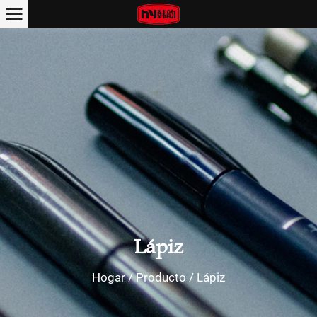
Lápiz
Hogar
/
Producto
/
Lápiz