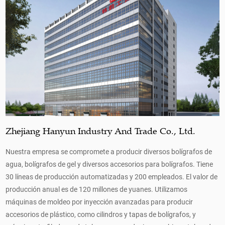
para limpiar suavemente el error. Esta función
borrable ayuda a los usuarios a corregir errores
rápidamente, eliminando la necesidad de utilizar
líquido corrector. Además, el diseño de la punta de
goma de este bolígrafo neutro es muy suave y no
daña el papel.
Además, también vale la pena mencionar el diseño
Zhejiang Hanyun Industry And Trade Co., Ltd.
de la punta de este bolígrafo de gel. Su punta
adopta el diseño de punta fina de 0,5 mm común
Nuestra empresa se compromete a producir diversos bolígrafos de
agua, bolígrafos de gel y diversos accesorios para bolígrafos. Tiene
en los bolígrafos de gel, lo que hace que las líneas
30 líneas de producción automatizadas y 200 empleados. El valor de
de escritura sean más detalladas y precisas. Ya
producción anual es de 120 millones de yuanes. Utilizamos
máquinas de moldeo por inyección avanzadas para producir
sea tomando notas o dibujando, proporciona
accesorios de plástico, como cilindros y tapas de bolígrafos, y
mayor detalle y control. Ya sea que se use en la