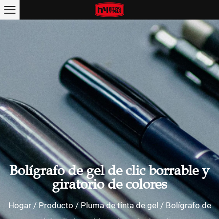
Bolígrafo de gel de clic borrable y
giratorio de colores
Hogar
/
Producto
/
Pluma de tinta de gel
/
Bolígrafo de