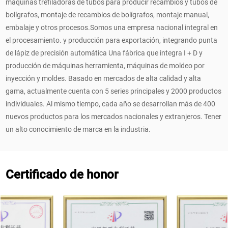
máquinas trefiladoras de tubos para producir recambios y tubos de
escuela, la oficina o la vida diaria, este bolígrafo de
bolígrafos, montaje de recambios de bolígrafos, montaje manual,
embalaje y otros procesos.Somos una empresa nacional integral en
gel puede satisfacer todas sus necesidades de
el procesamiento. y producción para exportación, integrando punta
escritura.
de lápiz de precisión automática Una fábrica que integra I + D y
producción de máquinas herramienta, máquinas de moldeo por
Finalmente, como bolígrafo de gel, este colorido
inyección y moldes. Basado en mercados de alta calidad y alta
bolígrafo de gel borrable y giratorio también tiene
gama, actualmente cuenta con 5 series principales y 2000 productos
individuales. Al mismo tiempo, cada año se desarrollan más de 400
las características de uso a largo plazo. A través
nuevos productos para los mercados nacionales y extranjeros. Tener
del diseño de la estructura mecánica, puede
un alto conocimiento de marca en la industria.
prevenir eficazmente el secado prematuro del
recambio de la pluma de gel, extender la vida útil
Certificado de honor
de la pluma de gel y ahorrar costos para los
usuarios.
En resumen, este colorido bolígrafo de gel borrable