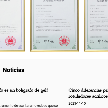
y giratorio con su cuerpo de plástico de alta
calidad, su bonita carcasa de color, su recarga
negra de alta calidad y su cómoda y práctica
función borrable, proporciona a los usuarios una
herramienta de escritura práctica y moderna. Ya
sea en el estudio, el trabajo o la vida, este bolígrafo
de gel puede satisfacer sus diversas necesidades
de escritura, brindándole una experiencia de
Noticias
escritura agradable y cómoda, este bolígrafo de gel
vale la pena.
Cinco diferencias principales entre rotuladores y
rotuladores acrílicos.
2023-11-10