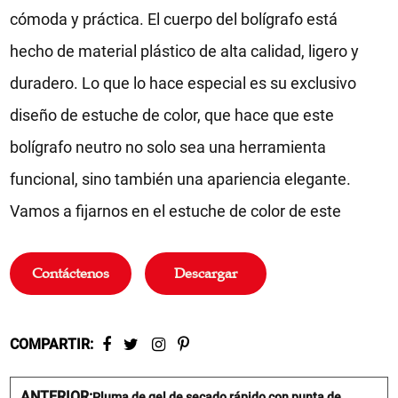
cómoda y práctica. El cuerpo del bolígrafo está
hecho de material plástico de alta calidad, ligero y
duradero. Lo que lo hace especial es su exclusivo
diseño de estuche de color, que hace que este
bolígrafo neutro no solo sea una herramienta
funcional, sino también una apariencia elegante.
Vamos a fijarnos en el estuche de color de este
bolígrafo de gel. Presenta un diseño lindo y
Contáctenos
Descargar
colorido que lleva el aspecto de todo el bolígrafo a
un nivel completamente nuevo. Estas carcasas de
bolígrafos de colores son colores sólidos, no
COMPARTIR:
transparentes, por lo que ya sea que elija rojos
ANTERIOR:
Pluma de gel de secado rápido con punta de